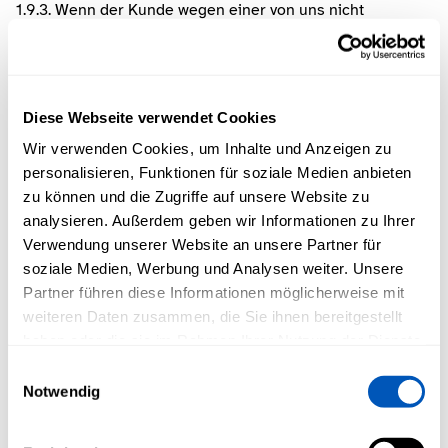
1.9.3. Wenn der Kunde wegen einer von uns nicht 
ordnungsgemäßen Leistung vom Vertrag zurücktreten 
und/oder Schadensersatz statt der Leistung verlangen 
kann oder solches behauptet, wird der Kunde auf unser 
Verlangen innerhalb angemessener gesetzter Frist 
Diese Webseite verwendet Cookies
schriftlich erklären, ob er diese Rechte geltend macht 
oder weiterhin die Leistungserbringung wünscht. Bei 
Wir verwenden Cookies, um Inhalte und Anzeigen zu
einem Rücktritt hat der Kunde uns den Wert zuvor 
personalisieren, Funktionen für soziale Medien anbieten
bestehender Nutzungsmöglichkeiten zu erstatten; 
zu können und die Zugriffe auf unsere Website zu
Gleiches gilt für Verschlechterungen durch 
analysieren. Außerdem geben wir Informationen zu Ihrer
bestimmungsgemäßen Gebrauch.
Verwendung unserer Website an unsere Partner für
1.9.4. Geraten wir mit der Leistungserbringung in Verzug, 
soziale Medien, Werbung und Analysen weiter. Unsere
ist der Schadens- und Aufwendungsersatz des Kunden 
Partner führen diese Informationen möglicherweise mit
wegen des Verzugs für jede vollendete Woche des 
weiteren Daten zusammen, die Sie ihnen bereitgestellt
Verzugs beschränkt auf 0,5 % des Preises für den Teil der 
haben oder die sie im Rahmen Ihrer Nutzung der Dienste
Leistung, der aufgrund des Verzuges nicht genutzt werden 
kann. Die Verzugshaftung ist begrenzt auf insgesamt 
gesammelt haben.
Einwilligungsauswahl
höchstens 5 % dieses Preises. Dies gilt nicht, soweit ein 
Notwendig
Verzug auf unsere grobe Fahrlässigkeit oder unseren 
Vorsatz beruhen.