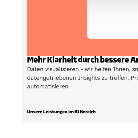
Power BI
Power Apps
Power Aut
Mehr Klarheit durch bessere A
Daten visualisieren - wir helfen Ihnen, 
datengetriebenen Insights zu treffen, Pr
automatisieren. 
Unsere Leistungen im BI Bereich