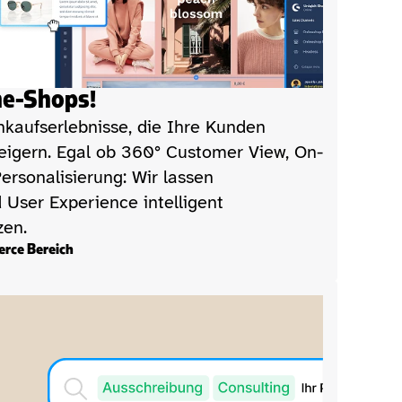
commercetools
Shopware
Magento
ne-Shops!
inkaufserlebnisse, die Ihre Kunden 
eigern. Egal ob 360° Customer View, On-
rsonalisierung: Wir lassen 
ser Experience intelligent 
zen.
rce Bereich
Ihr Projekt