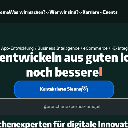
ome
Events
Was wir machen?
Wer wir sind?
Karriere
 App-Entwicklung / Business Intelligence / eCommerce / KI-Integ
entwickeln aus guten I
I
noch bessere
Kontaktieren Sie uns
branchenexpertise-uniqbit
henexperten für digitale Innova