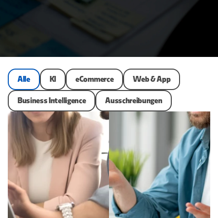
Alle
KI
eCommerce
Web & App
Business Intelligence
Ausschreibungen