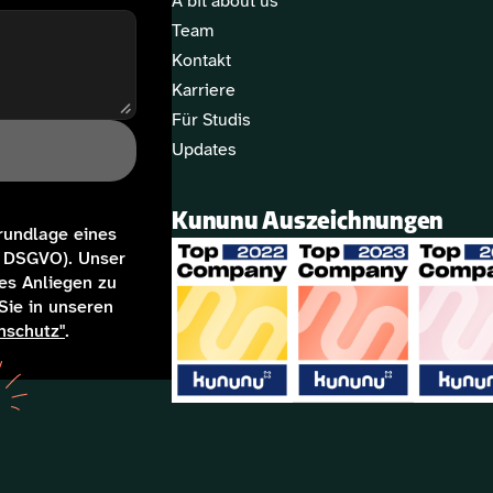
A bit about us
Team
Kontakt
Karriere
Für Studis
Updates
Kununu Auszeichnungen
rundlage eines 
 f DSGVO). Unser 
es Anliegen zu 
ie in unseren 
nschutz"
.