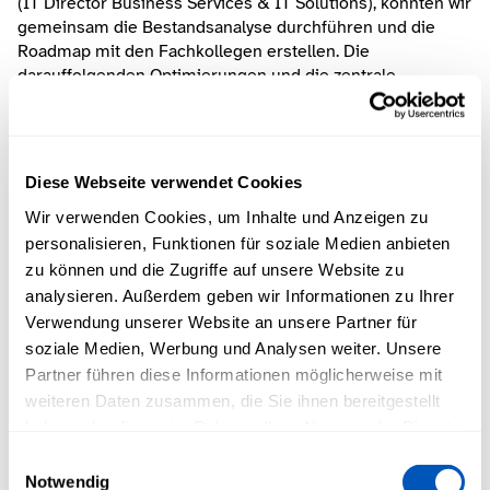
(IT Director Business Services & IT Solutions), konnten wir 
gemeinsam die Bestandsanalyse durchführen und die 
Roadmap mit den Fachkollegen erstellen. Die 
darauffolgenden Optimierungen und die zentrale 
Migration der Architektur waren dank der Kompetenzen 
seitens Lekkerland & uniqbit „reines Abarbeiten“. Wir 
freuen uns Lekkerland auch in Zukunft weiterhin mit 
unseren Experten unterstützen zu können.
Diese Webseite verwendet Cookies
Wir verwenden Cookies, um Inhalte und Anzeigen zu
Kundenfazit
personalisieren, Funktionen für soziale Medien anbieten
zu können und die Zugriffe auf unsere Website zu
analysieren. Außerdem geben wir Informationen zu Ihrer
Die uniqbit AG hat uns zuverlässig personell bei 
Verwendung unserer Website an unsere Partner für
der Bestandsanalyse, Aufbau der Infrastruktur 
soziale Medien, Werbung und Analysen weiter. Unsere
Partner führen diese Informationen möglicherweise mit
und Umzug zur GCP unterstützt. Hand in Hand 
weiteren Daten zusammen, die Sie ihnen bereitgestellt
konnten wir das Projekt in enger Abstimmung 
haben oder die sie im Rahmen Ihrer Nutzung der Dienste
gesammelt haben.
Einwilligungsauswahl
ordentlich planen und schlussendlich auch 
Notwendig